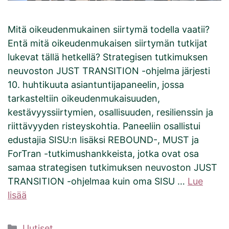
Mitä oikeudenmukainen siirtymä todella vaatii?
Entä mitä oikeudenmukaisen siirtymän tutkijat
lukevat tällä hetkellä? Strategisen tutkimuksen
neuvoston JUST TRANSITION -ohjelma järjesti
10. huhtikuuta asiantuntijapaneelin, jossa
tarkasteltiin oikeudenmukaisuuden,
kestävyyssiirtymien, osallisuuden, resilienssin ja
riittävyyden risteyskohtia. Paneeliin osallistui
edustajia SISU:n lisäksi REBOUND-, MUST ja
ForTran -tutkimushankkeista, jotka ovat osa
samaa strategisen tutkimuksen neuvoston JUST
TRANSITION -ohjelmaa kuin oma SISU …
Lue
lisää
Kategoriat
Uutiset