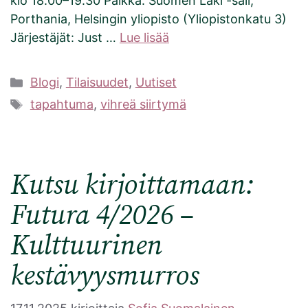
klo 18.00–19.30 Paikka: Suomen Laki -sali,
Porthania, Helsingin yliopisto (Yliopistonkatu 3)
Järjestäjät: Just …
Lue lisää
Kategoriat
Blogi
,
Tilaisuudet
,
Uutiset
Avainsanat
tapahtuma
,
vihreä siirtymä
Kutsu kirjoittamaan:
Futura 4/2026 –
Kulttuurinen
kestävyysmurros