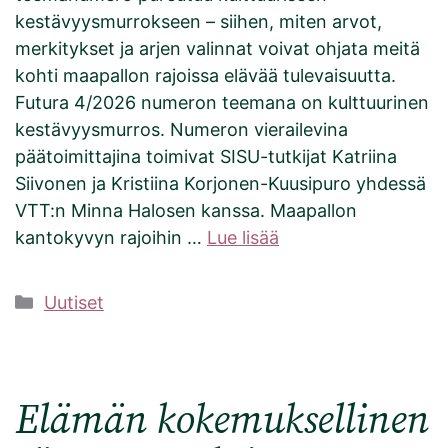
kestävyysmurrokseen – siihen, miten arvot,
merkitykset ja arjen valinnat voivat ohjata meitä
kohti maapallon rajoissa elävää tulevaisuutta.
Futura 4/2026 numeron teemana on kulttuurinen
kestävyysmurros. Numeron vierailevina
päätoimittajina toimivat SISU-tutkijat Katriina
Siivonen ja Kristiina Korjonen-Kuusipuro yhdessä
VTT:n Minna Halosen kanssa. Maapallon
kantokyvyn rajoihin …
Lue lisää
Kategoriat
Uutiset
Elämän kokemuksellinen