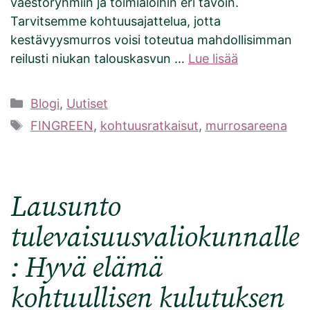
väestöryhmiin ja toimialoihin eri tavoin.
Tarvitsemme kohtuusajattelua, jotta
kestävyysmurros voisi toteutua mahdollisimman
reilusti niukan talouskasvun …
Lue lisää
Kategoriat
Blogi
,
Uutiset
Avainsanat
FINGREEN
,
kohtuusratkaisut
,
murrosareena
Lausunto
tulevaisuusvaliokunnalle
: Hyvä elämä
kohtuullisen kulutuksen