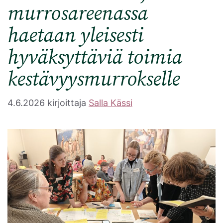
murrosareenassa
haetaan yleisesti
hyväksyttäviä toimia
kestävyysmurrokselle
4.6.2026
kirjoittaja
Salla Kässi