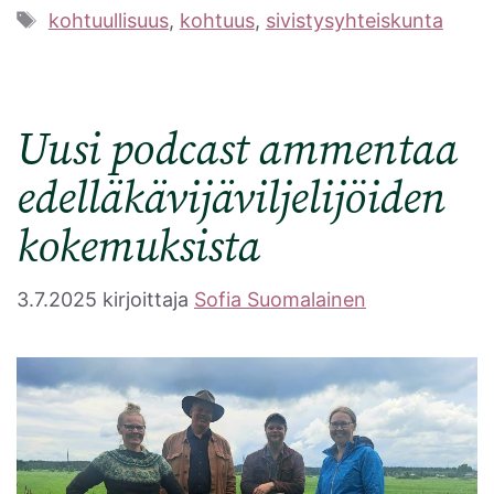
Avainsanat
kohtuullisuus
,
kohtuus
,
sivistysyhteiskunta
Uusi podcast ammentaa
edelläkävijäviljelijöiden
kokemuksista
3.7.2025
kirjoittaja
Sofia Suomalainen