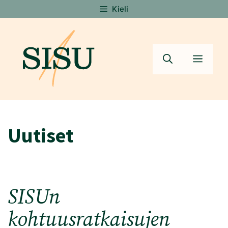
Siirry
Kieli
sisältöön
Valik
Uutiset
SISUn
kohtuusratkaisujen