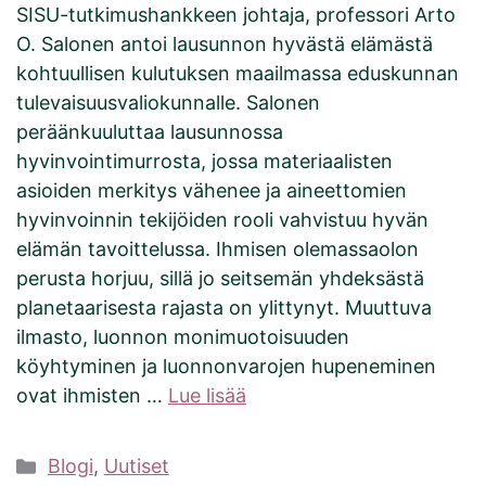
SISU-tutkimushankkeen johtaja, professori Arto
O. Salonen antoi lausunnon hyvästä elämästä
kohtuullisen kulutuksen maailmassa eduskunnan
tulevaisuusvaliokunnalle. Salonen
peräänkuuluttaa lausunnossa
hyvinvointimurrosta, jossa materiaalisten
asioiden merkitys vähenee ja aineettomien
hyvinvoinnin tekijöiden rooli vahvistuu hyvän
elämän tavoittelussa. Ihmisen olemassaolon
perusta horjuu, sillä jo seitsemän yhdeksästä
planetaarisesta rajasta on ylittynyt. Muuttuva
ilmasto, luonnon monimuotoisuuden
köyhtyminen ja luonnonvarojen hupeneminen
ovat ihmisten …
Lue lisää
Kategoriat
Blogi
,
Uutiset