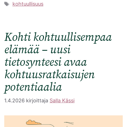
Avainsanat
kohtuullisuus
Kohti kohtuullisempaa
elämää – uusi
tietosynteesi avaa
kohtuusratkaisujen
potentiaalia
1.4.2026
kirjoittaja
Salla Kässi