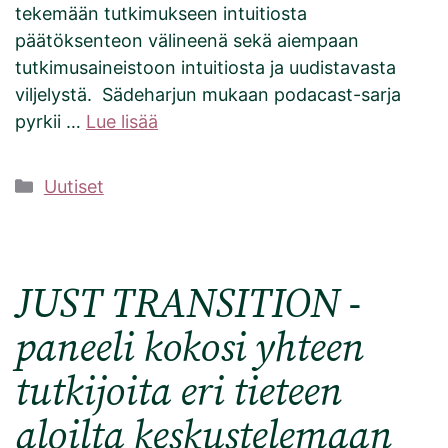
tekemään tutkimukseen intuitiosta
päätöksenteon välineenä sekä aiempaan
tutkimusaineistoon intuitiosta ja uudistavasta
viljelystä. Sädeharjun mukaan podacast-sarja
pyrkii …
Lue lisää
Kategoriat
Uutiset
JUST TRANSITION -
paneeli kokosi yhteen
tutkijoita eri tieteen
aloilta keskustelemaan