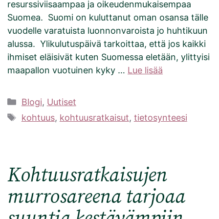
resurssiviisaampaa ja oikeudenmukaisempaa
Suomea. Suomi on kuluttanut oman osansa tälle
vuodelle varatuista luonnonvaroista jo huhtikuun
alussa. Ylikulutuspäivä tarkoittaa, että jos kaikki
ihmiset eläisivät kuten Suomessa eletään, ylittyisi
maapallon vuotuinen kyky …
Lue lisää
Kategoriat
Blogi
,
Uutiset
Avainsanat
kohtuus
,
kohtuusratkaisut
,
tietosynteesi
Kohtuusratkaisujen
murrosareena tarjoaa
suuntia kestävämpiin