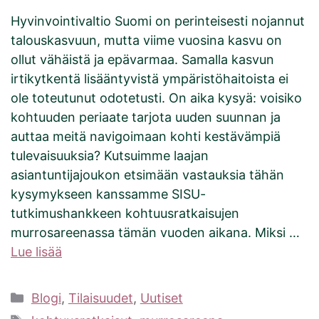
Hyvinvointivaltio Suomi on perinteisesti nojannut
talouskasvuun, mutta viime vuosina kasvu on
ollut vähäistä ja epävarmaa. Samalla kasvun
irtikytkentä lisääntyvistä ympäristöhaitoista ei
ole toteutunut odotetusti. On aika kysyä: voisiko
kohtuuden periaate tarjota uuden suunnan ja
auttaa meitä navigoimaan kohti kestävämpiä
tulevaisuuksia? Kutsuimme laajan
asiantuntijajoukon etsimään vastauksia tähän
kysymykseen kanssamme SISU-
tutkimushankkeen kohtuusratkaisujen
murrosareenassa tämän vuoden aikana. Miksi …
Lue lisää
Kategoriat
Blogi
,
Tilaisuudet
,
Uutiset
Avainsanat