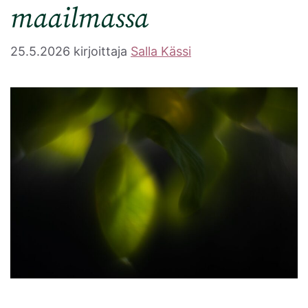
maailmassa
25.5.2026
kirjoittaja
Salla Kässi