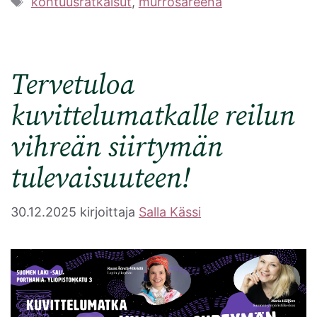
kohtuusratkaisut
,
murrosareena
Tervetuloa
kuvittelumatkalle reilun
vihreän siirtymän
tulevaisuuteen!
30.12.2025
kirjoittaja
Salla Kässi