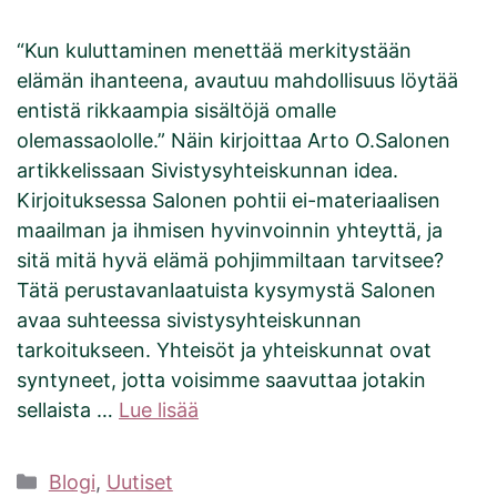
“Kun kuluttaminen menettää merkitystään
elämän ihanteena, avautuu mahdollisuus löytää
entistä rikkaampia sisältöjä omalle
olemassaololle.” Näin kirjoittaa Arto O.Salonen
artikkelissaan Sivistysyhteiskunnan idea.
Kirjoituksessa Salonen pohtii ei-materiaalisen
maailman ja ihmisen hyvinvoinnin yhteyttä, ja
sitä mitä hyvä elämä pohjimmiltaan tarvitsee?
Tätä perustavanlaatuista kysymystä Salonen
avaa suhteessa sivistysyhteiskunnan
tarkoitukseen. Yhteisöt ja yhteiskunnat ovat
syntyneet, jotta voisimme saavuttaa jotakin
sellaista …
Lue lisää
Kategoriat
Blogi
,
Uutiset