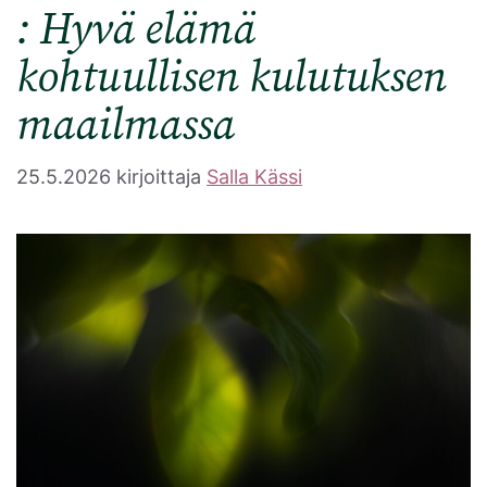
: Hyvä elämä
kohtuullisen kulutuksen
maailmassa
25.5.2026
kirjoittaja
Salla Kässi