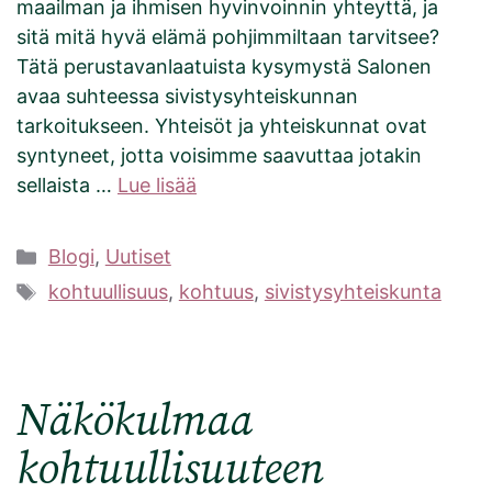
maailman ja ihmisen hyvinvoinnin yhteyttä, ja
sitä mitä hyvä elämä pohjimmiltaan tarvitsee?
Tätä perustavanlaatuista kysymystä Salonen
avaa suhteessa sivistysyhteiskunnan
tarkoitukseen. Yhteisöt ja yhteiskunnat ovat
syntyneet, jotta voisimme saavuttaa jotakin
sellaista …
Lue lisää
Kategoriat
Blogi
,
Uutiset
Avainsanat
kohtuullisuus
,
kohtuus
,
sivistysyhteiskunta
Näkökulmaa
kohtuullisuuteen