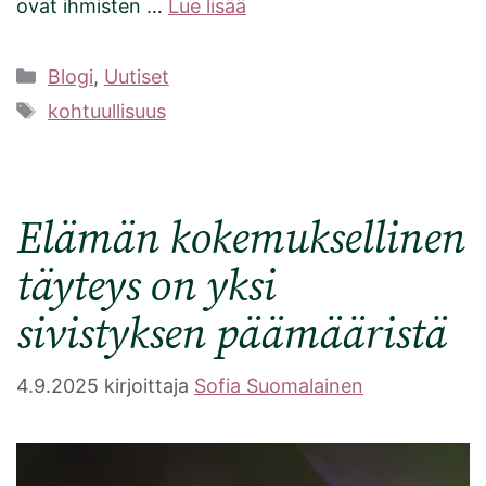
ovat ihmisten …
Lue lisää
Kategoriat
Blogi
,
Uutiset
Avainsanat
kohtuullisuus
Elämän kokemuksellinen
täyteys on yksi
sivistyksen päämääristä
4.9.2025
kirjoittaja
Sofia Suomalainen