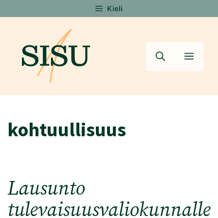
Siirry
Kieli
sisältöön
Valik
kohtuullisuus
Lausunto
tulevaisuusvaliokunnalle