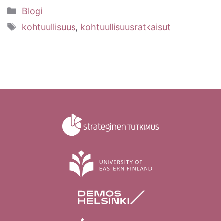
Kategoriat
Blogi
Avainsanat
kohtuullisuus
,
kohtuullisuusratkaisut