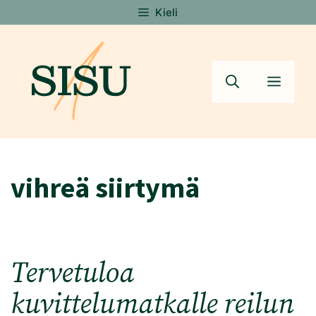
Siirry
Kieli
sisältöön
Valik
vihreä siirtymä
Tervetuloa
kuvittelumatkalle reilun