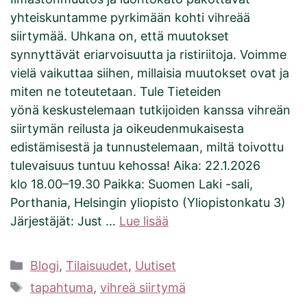
yhteiskuntamme pyrkimään kohti vihreää
siirtymää. Uhkana on, että muutokset
synnyttävät eriarvoisuutta ja ristiriitoja. Voimme
vielä vaikuttaa siihen, millaisia muutokset ovat ja
miten ne toteutetaan. Tule Tieteiden
yönä keskustelemaan tutkijoiden kanssa vihreän
siirtymän reilusta ja oikeudenmukaisesta
edistämisestä ja tunnustelemaan, miltä toivottu
tulevaisuus tuntuu kehossa! Aika: 22.1.2026
klo 18.00–19.30 Paikka: Suomen Laki -sali,
Porthania, Helsingin yliopisto (Yliopistonkatu 3)
Järjestäjät: Just …
Lue lisää
Kategoriat
Blogi
,
Tilaisuudet
,
Uutiset
Avainsanat
tapahtuma
,
vihreä siirtymä