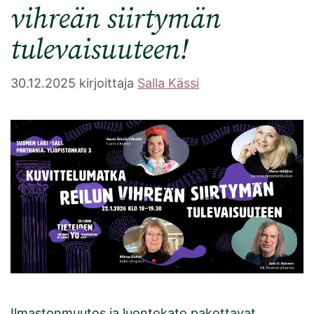
vihreän siirtymän
tulevaisuuteen!
30.12.2025
kirjoittaja
Salla Kässi
Ilmastonmuutos ja luontokato pakottavat