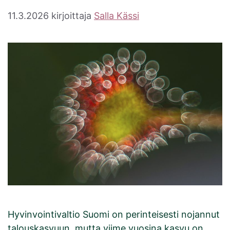
11.3.2026
kirjoittaja
Salla Kässi
Hyvinvointivaltio Suomi on perinteisesti nojannut
talouskasvuun, mutta viime vuosina kasvu on