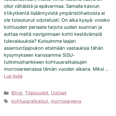
ollut vähäistä ja epävarmaa. Samalla kasvun
irtikytkentä lisääntyvistä ympäristöhaitoista ei
ole toteutunut odotetusti. On aika kysyä: voisiko
kohtuuden periaate tarjota uuden suunnan ja
auttaa meitä navigoimaan kohti kestävämpiä
tulevaisuuksia? Kutsuimme laajan
asiantuntijajoukon etsimään vastauksia tähän
kysymykseen kanssamme SISU-
tutkimushankkeen kohtuusratkaisujen
murrosareenassa tämän vuoden aikana. Miksi …
Lue lisää
Kategoriat
Blogi
,
Tilaisuudet
,
Uutiset
Avainsanat
kohtuusratkaisut
,
murrosareena