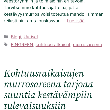
väestöryhmiin ja toimialoihin eri tavoin.
Tarvitsemme kohtuusajattelua, jotta
kestävyysmurros voisi toteutua mahdollisimman
reilusti niukan talouskasvun …
Lue lisää
Kategoriat
Blogi
,
Uutiset
Avainsanat
FINGREEN
,
kohtuusratkaisut
,
murrosareena
Kohtuusratkaisujen
murrosareena tarjoaa
suuntia kestävämpiin
tulevaisuuksiin