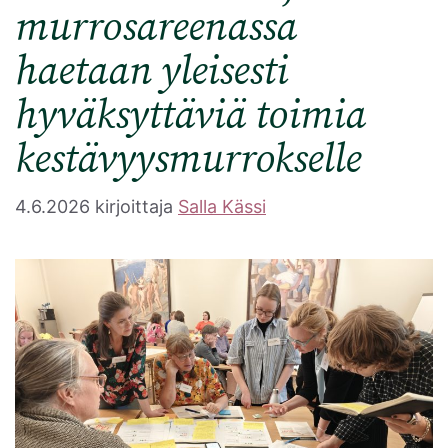
murrosareenassa
haetaan yleisesti
hyväksyttäviä toimia
kestävyysmurrokselle
4.6.2026
kirjoittaja
Salla Kässi