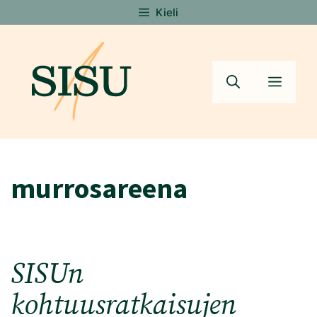
Siirry
Kieli
sisältöön
Valik
murrosareena
SISUn
kohtuusratkaisujen