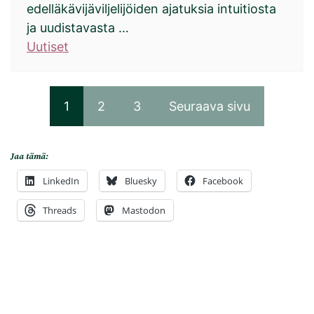
edelläkävijäviljelijöiden ajatuksia intuitiosta
ja uudistavasta …
Uutiset
1
2
3
Seuraava sivu
Jaa tämä:
LinkedIn
Bluesky
Facebook
Threads
Mastodon