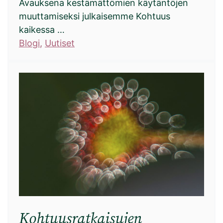
Avauksena kestämättömien käytäntöjen
muuttamiseksi julkaisemme Kohtuus
kaikessa …
Blogi
, 
Uutiset
Kohtuusratkaisujen