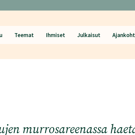
u
Teemat
Ihmiset
Julkaisut
Ajankoht
jen murrosareenassa haetaa