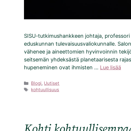
SISU-tutkimushankkeen johtaja, professori
eduskunnan tulevaisuusvaliokunnalle. Salon
vähenee ja aineettomien hyvinvoinnin tekijö
seitsemän yhdeksästä planetaarisesta raja
hupeneminen ovat ihmisten …
Lue lisää
Kategoriat
Blogi
,
Uutiset
Avainsanat
kohtuullisuus
Kohti kohtuullisempaa