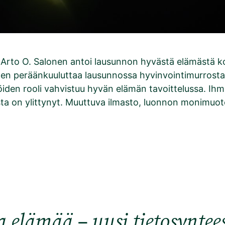
 Arto O. Salonen antoi lausunnon hyvästä elämästä k
en peräänkuuluttaa lausunnossa hyvinvointimurrosta,
iden rooli vahvistuu hyvän elämän tavoittelussa. Ihmi
sta on ylittynyt. Muuttuva ilmasto, luonnon monimu
 elämää – uusi tietosyntee