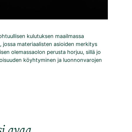
ohtuullisen kulutuksen maailmassa
 jossa materiaalisten asioiden merkitys
sen olemassaolon perusta horjuu, sillä jo
otoisuuden köyhtyminen ja luonnonvarojen
si avaa