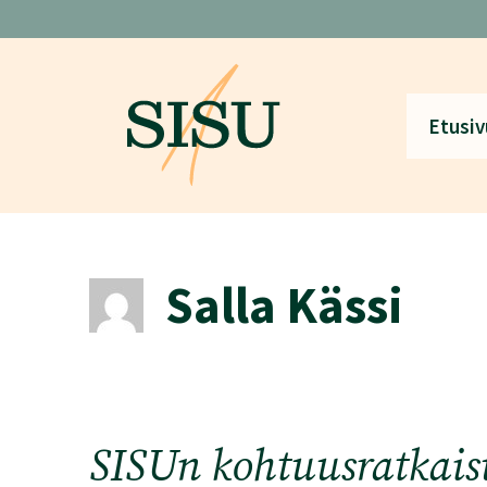
Siirry
sisältöön
Etusiv
Salla Kässi
SISUn kohtuusratkaisu