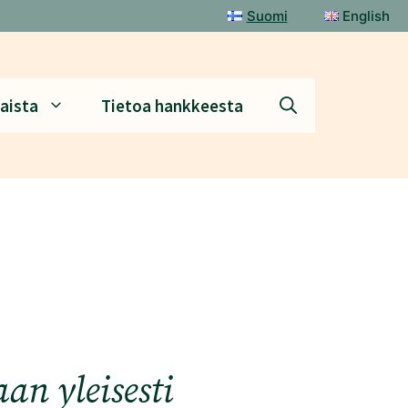
Suomi
English
aista
Tietoa hankkeesta
n yleisesti