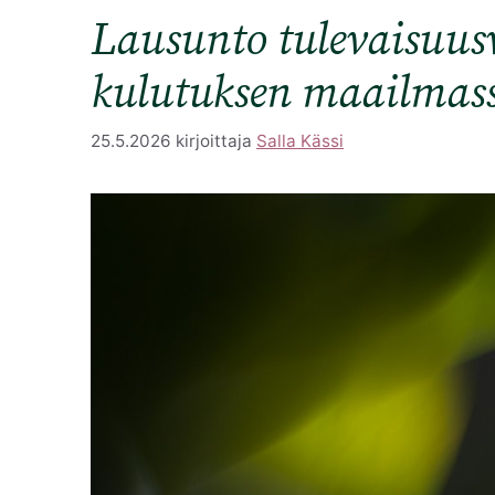
Lausunto tulevaisuus
kulutuksen maailmas
25.5.2026
kirjoittaja
Salla Kässi