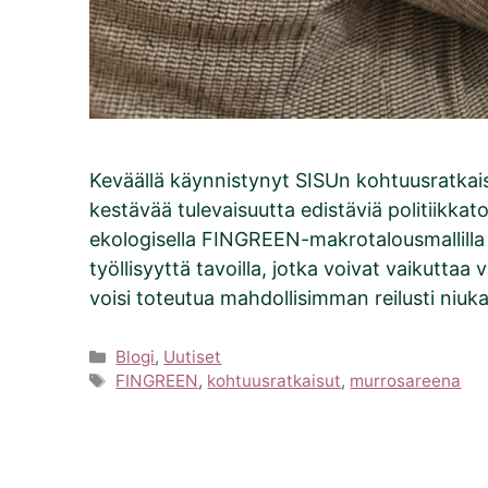
Keväällä käynnistynyt SISUn kohtuusratkais
kestävää tulevaisuutta edistäviä politiik
ekologisella FINGREEN-makrotalousmallilla 
työllisyyttä tavoilla, jotka voivat vaikutta
voisi toteutua mahdollisimman reilusti niu
Kategoriat
Blogi
,
Uutiset
Avainsanat
FINGREEN
,
kohtuusratkaisut
,
murrosareena