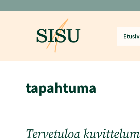
Siirry
sisältöön
Etusiv
tapahtuma
Tervetuloa kuvittelum