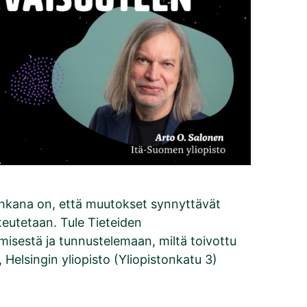
hkana on, että muutokset synnyttävät
oteutetaan. Tule Tieteiden
misestä ja tunnustelemaan, miltä toivottu
 Helsingin yliopisto (Yliopistonkatu 3)