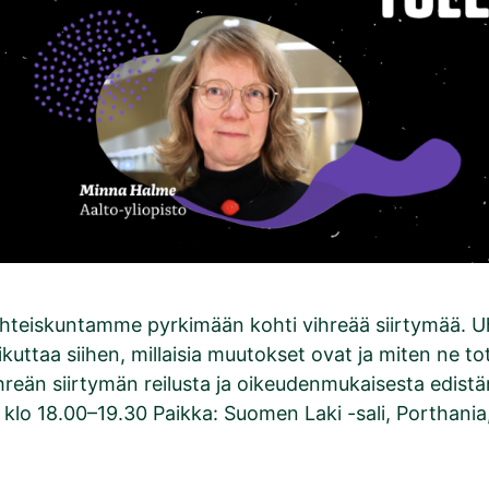
yhteiskuntamme pyrkimään kohti vihreää siirtymää. U
vaikuttaa siihen, millaisia muutokset ovat ja miten ne t
reän siirtymän reilusta ja oikeudenmukaisesta edistä
klo 18.00–19.30 Paikka: Suomen Laki -sali, Porthania,