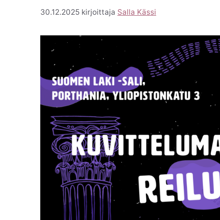
30.12.2025
kirjoittaja
Salla Kässi