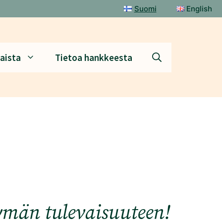
Suomi
English
aista
Tietoa hankkeesta
tymän tulevaisuuteen!