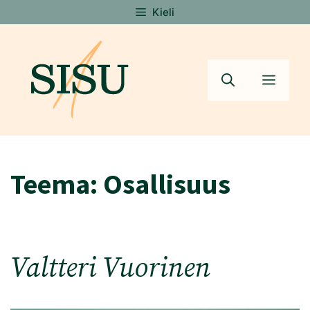
Siirry
Kieli
sisältöön
Valik
Teema:
Osallisuus
Valtteri Vuorinen