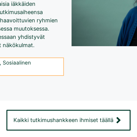
aisia iäkkäiden
tutkimusaiheensa
a haavoittuvien ryhmien
isessa muutoksessa.
essaan yhdistyvät
et näkökulmat.
,
Sosiaalinen
Kaikki tutkimushankkeen ihmiset täällä