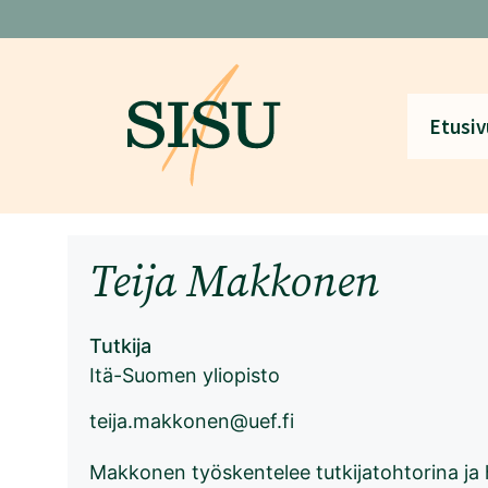
Siirry
sisältöön
Etusiv
Teija Makkonen
Tutkija
Itä-Suomen yliopisto
teija.makkonen@uef.fi
Makkonen työskentelee tutkijatohtorina ja