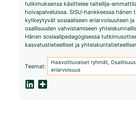
tutkimuksensa käsittelee taiteilija-ammattil
hoivapalveluissa. SISU-hankkeessa hänen 
kytkeytyvät sosiaaliseen eriarvoisuuteen j
osallisuuden vahvistamiseen yhteiskunnall
Hänen sosiaalipedagogisessa tutkimusotte
kasvatustieteelliset ja yhteiskuntatieteellis
Haavoittuvaiset ryhmät
,
Osallisuus
Teemat:
eriarvoisuus