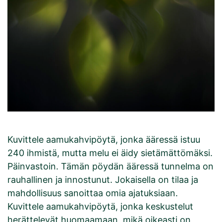
Kuvittele aamukahvipöytä, jonka ääressä istuu
240 ihmistä, mutta melu ei äidy sietämättömäksi.
Päinvastoin. Tämän pöydän ääressä tunnelma on
rauhallinen ja innostunut. Jokaisella on tilaa ja
mahdollisuus sanoittaa omia ajatuksiaan.
Kuvittele aamukahvipöytä, jonka keskustelut
herättelevät huomaamaan, mikä oikeasti on