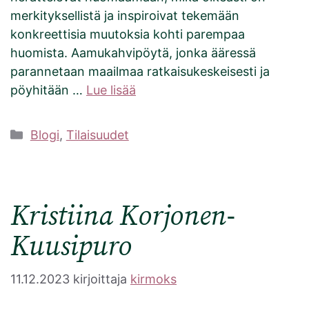
merkityksellistä ja inspiroivat tekemään
konkreettisia muutoksia kohti parempaa
huomista. Aamukahvipöytä, jonka ääressä
parannetaan maailmaa ratkaisukeskeisesti ja
pöyhitään …
Lue lisää
Kategoriat
Blogi
,
Tilaisuudet
Kristiina Korjonen-
Kuusipuro
11.12.2023
kirjoittaja
kirmoks