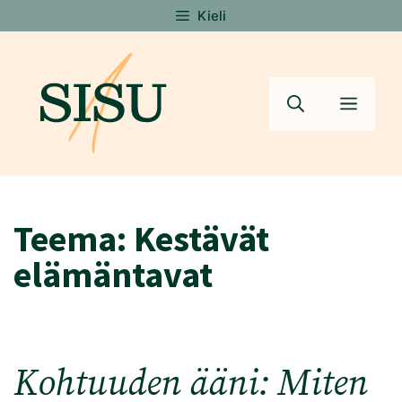
Siirry
Kieli
sisältöön
Valik
Teema:
Kestävät
elämäntavat
Kohtuuden ääni: Miten