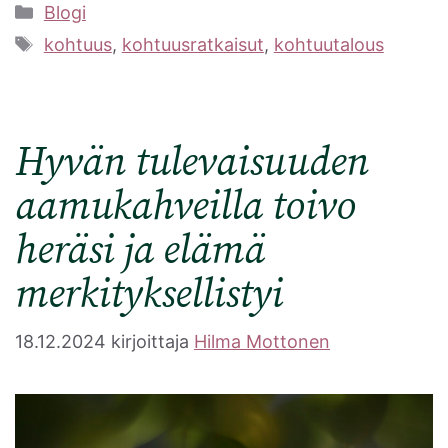
Kategoriat
Blogi
Avainsanat
kohtuus
,
kohtuusratkaisut
,
kohtuutalous
Hyvän tulevaisuuden
aamukahveilla toivo
heräsi ja elämä
merkityksellistyi
18.12.2024
kirjoittaja
Hilma Mottonen