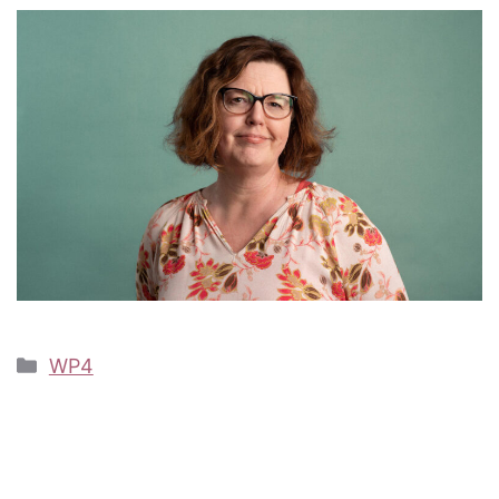
Kategoriat
WP4