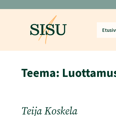
Siirry
sisältöön
Etusiv
Teema:
Luottamu
Teija Koskela