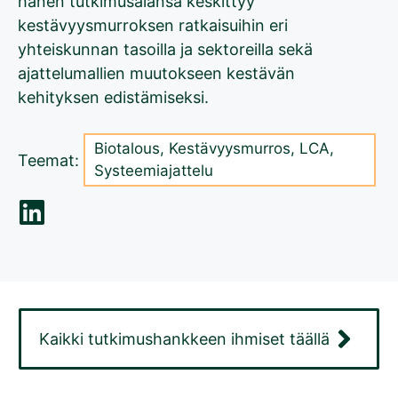
hänen tutkimusalansa keskittyy
kestävyysmurroksen ratkaisuihin eri
yhteiskunnan tasoilla ja sektoreilla sekä
ajattelumallien muutokseen kestävän
kehityksen edistämiseksi.
Biotalous
,
Kestävyysmurros
,
LCA
,
Teemat:
Systeemiajattelu
Kaikki tutkimushankkeen ihmiset täällä