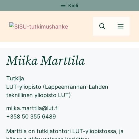
Siirry
Kieli
sisältöön
Valik
Miika Marttila
Tutkija
LUT-yliopisto (Lappeenrannan-Lahden
teknillinen yliopisto LUT)
miika.marttila@lut.fi
+358 50 355 6489
Marttila on tutkijatohtori LUT-yliopistossa, ja