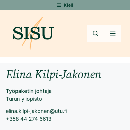
Siirry
Kieli
sisältöön
Valik
Elina Kilpi-Jakonen
Työpaketin johtaja
Turun yliopisto
elina.kilpi-jakonen@utu.fi
+358 44 274 6613