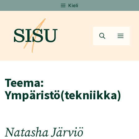
Siirry
Kieli
sisältöön
Valik
Teema:
Ympäristö(tekniikka)
Natasha Järviö