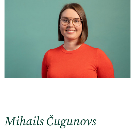
Mihails Čugunovs