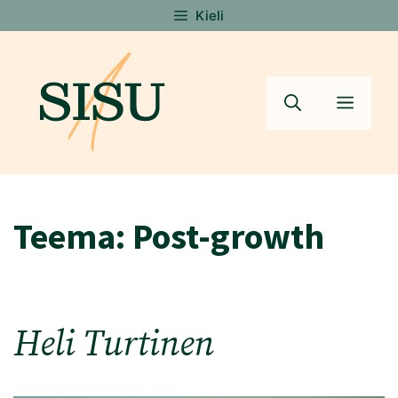
Siirry
Kieli
sisältöön
Valik
Teema:
Post-growth
Heli Turtinen