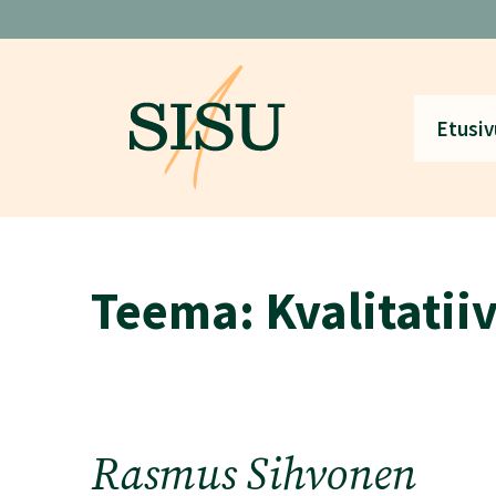
Siirry
sisältöön
Etusiv
Teema:
Kvalitatii
Rasmus Sihvonen