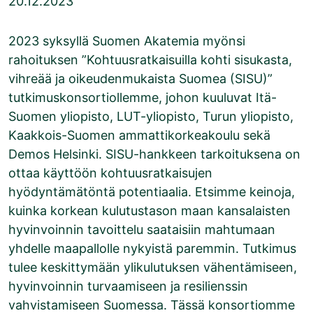
20.12.2023
2023 syksyllä Suomen Akatemia myönsi
rahoituksen ”Kohtuusratkaisuilla kohti sisukasta,
vihreää ja oikeudenmukaista Suomea (SISU)”
tutkimuskonsortiollemme, johon kuuluvat Itä-
Suomen yliopisto, LUT-yliopisto, Turun yliopisto,
Kaakkois-Suomen ammattikorkeakoulu sekä
Demos Helsinki. SISU-hankkeen tarkoituksena on
ottaa käyttöön kohtuusratkaisujen
hyödyntämätöntä potentiaalia. Etsimme keinoja,
kuinka korkean kulutustason maan kansalaisten
hyvinvoinnin tavoittelu saataisiin mahtumaan
yhdelle maapallolle nykyistä paremmin. Tutkimus
tulee keskittymään ylikulutuksen vähentämiseen,
hyvinvoinnin turvaamiseen ja resilienssin
vahvistamiseen Suomessa. Tässä konsortiomme