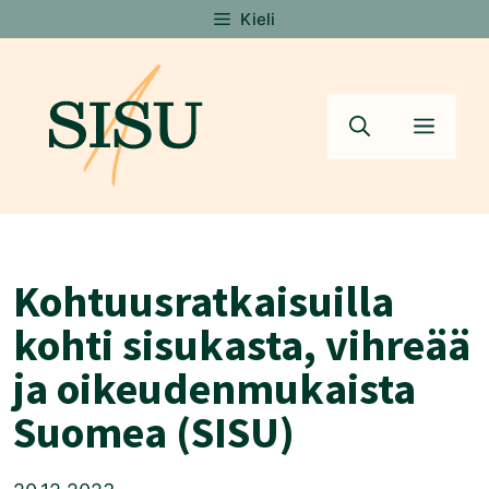
Siirry
Kieli
sisältöön
Valik
Kohtuusratkaisuilla
kohti sisukasta, vihreää
ja oikeudenmukaista
Suomea (SISU)