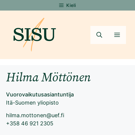
Siirry
Kieli
sisältöön
Valik
Hilma Möttönen
Vuorovaikutusasiantuntija
Itä-Suomen yliopisto
hilma.mottonen@uef.fi
+358 46 921 2305