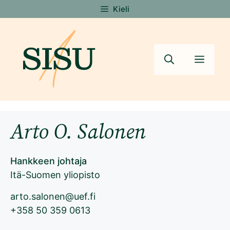
Siirry
Kieli
sisältöön
Valik
Arto O. Salonen
Hankkeen johtaja
Itä-Suomen yliopisto
arto.salonen@uef.fi
+358 50 359 0613