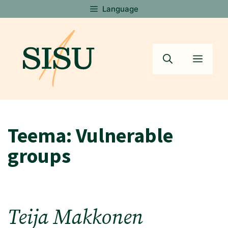
Skip
Language
to
content
Menu
Teema:
Vulnerable
groups
Teija Makkonen