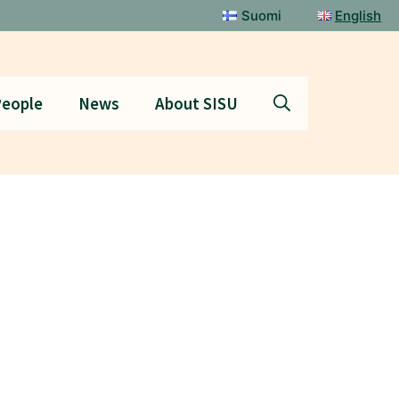
Suomi
English
eople
News
About SISU