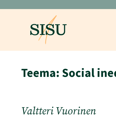
Skip
to
content
Teema:
Social ine
Valtteri Vuorinen