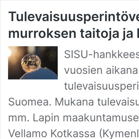
Tulevaisuusperintöve
murroksen taitoja ja
SISU-hankkeess
vuosien aikana
tulevaisuusperin
Suomea. Mukana tulevaisu
mm. Lapin maakuntamuseo
Vellamo Kotkassa (Kymen