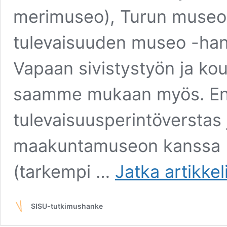
merimuseo), Turun museok
tulevaisuuden museo -hank
Vapaan sivistystyön ja ko
saamme mukaan myös. E
tulevaisuusperintöverstas
maakuntamuseon kanssa R
(tarkempi …
Jatka artikke
SISU-tutkimushanke