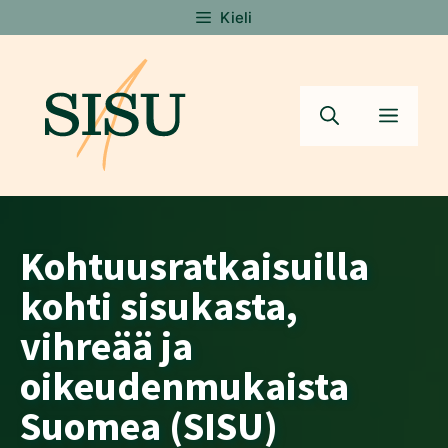
Siirry
Kieli
sisältöön
Valik
Kohtuusratkaisuilla
kohti sisukasta,
vihreää ja
oikeudenmukaista
Suomea (SISU)