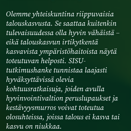
Olemme yhteiskuntina riippuvaisia
talouskasvusta. Se saattaa kuitenkin
tulevaisuudessa olla hyvin vähäistä –
eikä talouskasvun irtikytkentä
kasvavista ympäristöhaitoista näytä
toteutuvan helposti. SISU-
tutkimushanke tunnistaa laajasti
hyväksyttävissä olevia
kohtuusratkaisuja, joiden avulla
hyvinvointivaltion peruslupaukset ja
kestävyysmurros voivat toteutua
olosuhteissa, joissa talous ei kasva tai
kasvu on niukkaa.